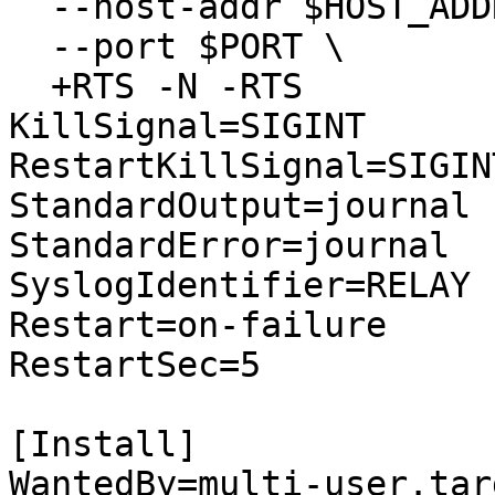
  --host-addr $HOST_ADDR \

  --port $PORT \

  +RTS -N -RTS

KillSignal=SIGINT

RestartKillSignal=SIGINT
StandardOutput=journal

StandardError=journal

SyslogIdentifier=RELAY

Restart=on-failure

RestartSec=5

[Install]

WantedBy=multi-user.targ