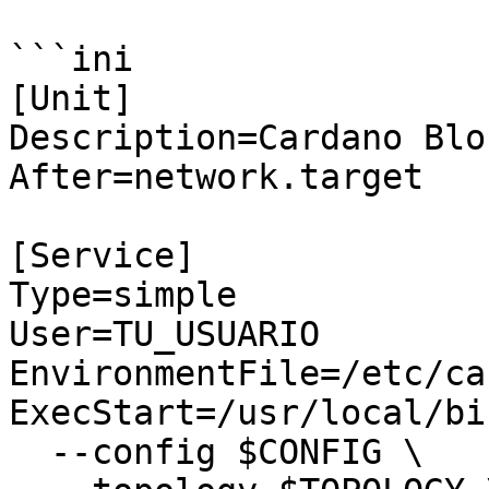
```ini

[Unit]

Description=Cardano Blo
After=network.target

[Service]

Type=simple

User=TU_USUARIO

EnvironmentFile=/etc/ca
ExecStart=/usr/local/bi
  --config $CONFIG \
