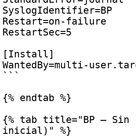
SyslogIdentifier=BP

Restart=on-failure

RestartSec=5

[Install]

WantedBy=multi-user.targ
```

{% endtab %}

{% tab title="BP — Sin 
inicial)" %}
