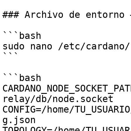
### Archivo de entorno 
```bash

sudo nano /etc/cardano/
```

```bash

CARDANO_NODE_SOCKET_PAT
relay/db/node.socket

CONFIG=/home/TU_USUARIO
g.json

TOPOLOGY=/home/TU_USUAR