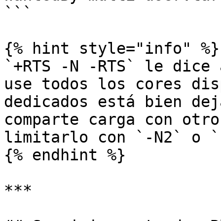
```

{% hint style="info" %}

`+RTS -N -RTS` le dice 
use todos los cores dis
dedicados está bien dej
comparte carga con otro
limitarlo con `-N2` o `
{% endhint %}

***
