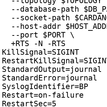
  --topology $TOPOLOGY \

  --database-path $DB_PATH \

  --socket-path $CARDANO_NODE_SOCKET_PATH \

  --host-addr $HOST_ADDR \

  --port $PORT \

  +RTS -N -RTS

KillSignal=SIGINT

RestartKillSignal=SIGINT
StandardOutput=journal

StandardError=journal

SyslogIdentifier=BP

Restart=on-failure

RestartSec=5
