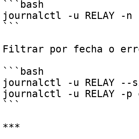
```bash

journalctl -u RELAY -n 1
```

Filtrar por fecha o err
```bash

journalctl -u RELAY --s
journalctl -u RELAY -p e
```

***
