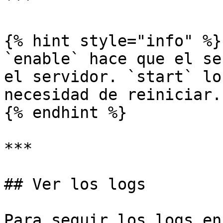
```

{% hint style="info" %}

`enable` hace que el se
el servidor. `start` lo
necesidad de reiniciar.

{% endhint %}

***

## Ver los logs

Para seguir los logs en