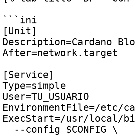
```ini

[Unit]

Description=Cardano Blo
After=network.target

[Service]

Type=simple

User=TU_USUARIO

EnvironmentFile=/etc/ca
ExecStart=/usr/local/bi
  --config $CONFIG \
