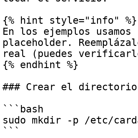
{% hint style="info" %}

En los ejemplos usamos 
placeholder. Reemplázal
real (puedes verificarl
{% endhint %}

### Crear el directorio
```bash

sudo mkdir -p /etc/carda
```
