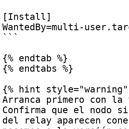
[Install]

WantedBy=multi-user.targ
```

{% endtab %}

{% endtabs %}

{% hint style="warning" 
Arranca primero con la 
Confirma que el nodo si
del relay aparecen cone