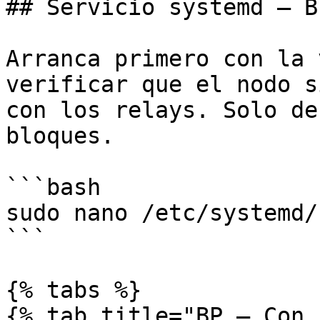
## Servicio systemd — B
Arranca primero con la 
verificar que el nodo s
con los relays. Solo de
bloques.

```bash

sudo nano /etc/systemd/
```

{% tabs %}

{% tab title="BP — Con 