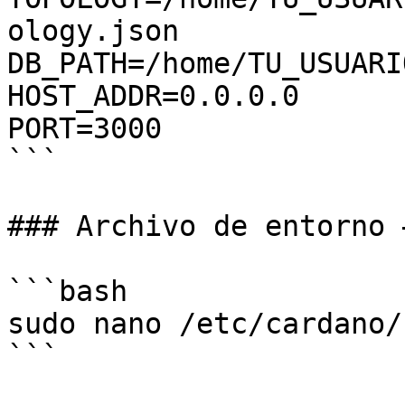
ology.json

DB_PATH=/home/TU_USUARI
HOST_ADDR=0.0.0.0

PORT=3000

```

### Archivo de entorno 
```bash

sudo nano /etc/cardano/
```
