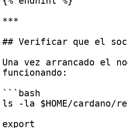
{% endhint %}

***

## Verificar que el soc
Una vez arrancado el no
funcionando:

```bash

ls -la $HOME/cardano/re
export 