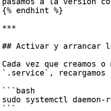
pasamos a la versión co
{% endhint %}

***

## Activar y arrancar l
Cada vez que creamos o 
`.service`, recargamos 
```bash

sudo systemctl daemon-r
```
