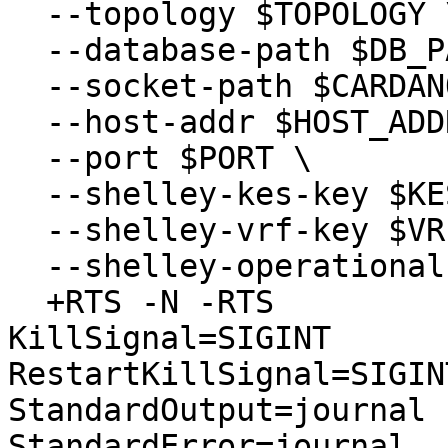
  --topology $TOPOLOGY \

  --database-path $DB_PATH \

  --socket-path $CARDANO_NODE_SOCKET_PATH \

  --host-addr $HOST_ADDR \

  --port $PORT \

  --shelley-kes-key $KES_KEY \

  --shelley-vrf-key $VRF_KEY \

  --shelley-operational-certificate $CERT \

  +RTS -N -RTS

KillSignal=SIGINT

RestartKillSignal=SIGINT
StandardOutput=journal

StandardError=journal
