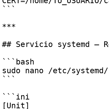
CERT=/home/TU_USUARIO/c
```

***

## Servicio systemd — Re
```bash

sudo nano /etc/systemd/
```

```ini

[Unit]
