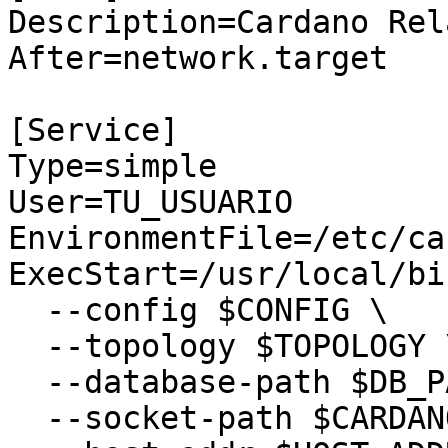
Description=Cardano Rel
After=network.target

[Service]

Type=simple

User=TU_USUARIO

EnvironmentFile=/etc/ca
ExecStart=/usr/local/bi
  --config $CONFIG \

  --topology $TOPOLOGY \

  --database-path $DB_PATH \

  --socket-path $CARDANO_NODE_SOCKET_PATH \
