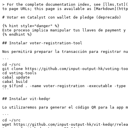
> For the complete documentation index, see [llms.txt](
to page URLs; this page is available as [Markdown](http
# Votar en Catalyst con wallet de pledge (deprecado)

{% hint style="danger" %}

Este proceso implica manipular tus llaves de payment y 
{% endhint %}

## Instalar voter-registration-tool

Nos permitirá preparar la transacción para registrar nu
```

cd ~/src

git clone https://github.com/input-output-hk/voting-too
cd voting-tools

cabal update

cabal build

cp $(find . -name voter-registration -executable -type 
```

## Instalar vit-kedqr

Lo utilizaremos para generar el código QR para la app m
```

cd ~/src

wget https://github.com/input-output-hk/vit-kedqr/relea