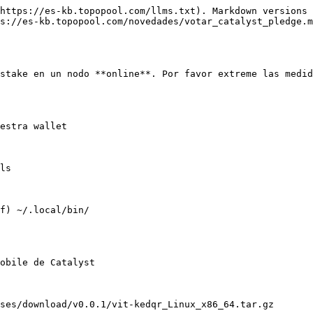
https://es-kb.topopool.com/llms.txt). Markdown versions 
s://es-kb.topopool.com/novedades/votar_catalyst_pledge.m
stake en un nodo **online**. Por favor extreme las medid
estra wallet

ls

f) ~/.local/bin/

obile de Catalyst

ses/download/v0.0.1/vit-kedqr_Linux_x86_64.tar.gz
