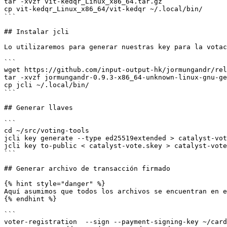
tar -xvzf vit-kedqr_Linux_x86_64.tar.gz

cp vit-kedqr_Linux_x86_64/vit-kedqr ~/.local/bin/

```

## Instalar jcli

Lo utilizaremos para generar nuestras key para la votac
```

wget https://github.com/input-output-hk/jormungandr/rel
tar -xvzf jormungandr-0.9.3-x86_64-unknown-linux-gnu-ge
cp jcli ~/.local/bin/

```

## Generar llaves

```

cd ~/src/voting-tools

jcli key generate --type ed25519extended > catalyst-vot
jcli key to-public < catalyst-vote.skey > catalyst-vote
```

## Generar archivo de transacción firmado

{% hint style="danger" %}

Aquí asumimos que todos los archivos se encuentran en e
{% endhint %}

```

voter-registration  --sign --payment-signing-key ~/card