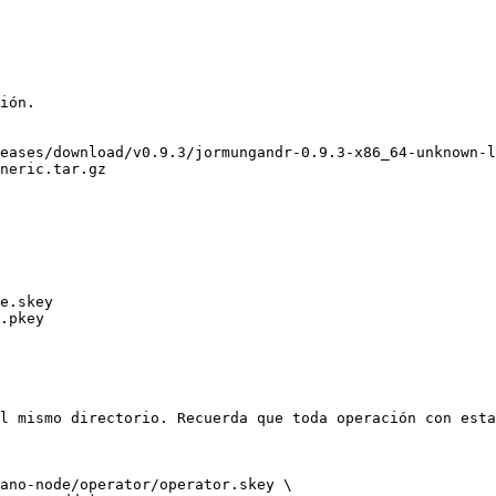
ión.

eases/download/v0.9.3/jormungandr-0.9.3-x86_64-unknown-l
neric.tar.gz

e.skey

.pkey

l mismo directorio. Recuerda que toda operación con esta
ano-node/operator/operator.skey \
